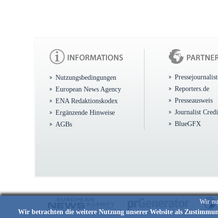
Pressejournalis
Nutzungsbedingungen
Reporters.de
European News Agency
Presseausweis
ENA Redaktionskodex
Journalist Cred
Ergänzende Hinweise
BlueGFX
AGBs
Wir nu
Wir betrachten die weitere Nutzung unserer Website als Zustimmu