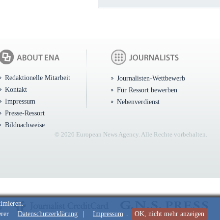
Redaktionelle Mitarbeit
Journalisten-Wettbewerb
Kontakt
Für Ressort bewerben
Impressum
Nebenverdienst
Presse-Ressort
Bildnachweise
© 2026 European News Agency. Alle Rechte vorbehalten.
timieren.
erer
Datenschutzerklärung
|
Impressum
.
OK, nicht mehr anzeigen