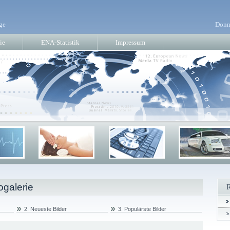
ge
Donn
ie
ENA-Statistik
Impressum
ogalerie
2. Neueste Bilder
3. Populärste Bilder