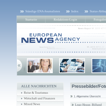
Ständige ENA-Journalisten
Index
Status-Abfra
Startseite
Redaktions-Login
Fotogaler
Pressebilder/Fot
ALLE NACHRICHTEN
Reise & Tourismus
1. Allgemeine Übersicht
Wirtschaft und Finanzen
Mixed News
Lego House, Billund