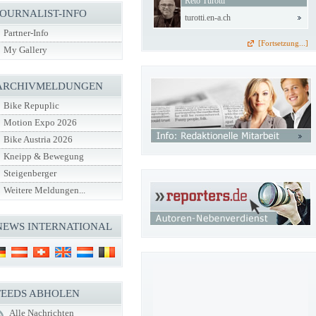
Reto Turotti
JOURNALIST-INFO
turotti.en-a.ch
Partner-Info
[Fortsetzung...]
My Gallery
ARCHIVMELDUNGEN
Bike Repuplic
Motion Expo 2026
Bike Austria 2026
Kneipp & Bewegung
Steigenberger
Weitere Meldungen...
NEWS INTERNATIONAL
FEEDS ABHOLEN
Alle Nachrichten