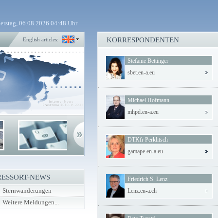
erstag, 06.08.2026 04:48 Uhr
KORRESPONDENTEN
English articles:
Stefanie Bettinger
sbet.en-a.eu
Michael Hofmann
mhpd.en-a.eu
DTKfr Perklitsch
gamape.en-a.eu
RESSORT-NEWS
Friedrich S. Lenz
Sternwanderungen
Lenz.en-a.ch
Weitere Meldungen...