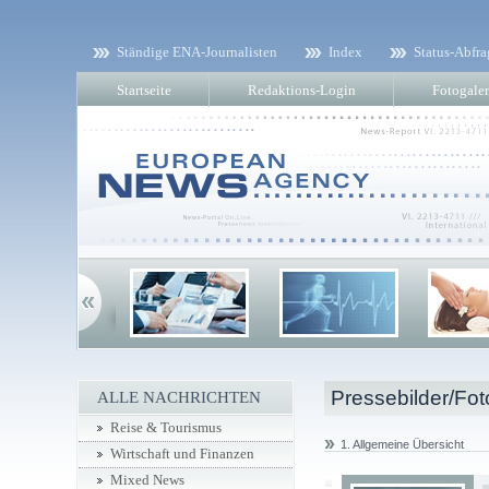
Ständige ENA-Journalisten
Index
Status-Abfra
Startseite
Redaktions-Login
Fotogaler
Pressebilder/Fot
ALLE NACHRICHTEN
Reise & Tourismus
1. Allgemeine Übersicht
Wirtschaft und Finanzen
Mixed News