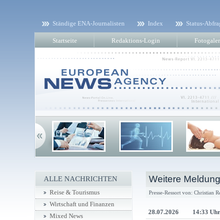
Ständige ENA-Journalisten
Index
Status-Abfra
Startseite
Redaktions-Login
Fotogaler
Weitere Meldung
ALLE NACHRICHTEN
Reise & Tourismus
Presse-Ressort von: Christian R
Wirtschaft und Finanzen
28.07.2026
14:33 Uh
Mixed News