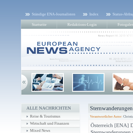
Ständige ENA-Journalisten
Index
Status-Abfra
Startseite
Redaktions-Login
Fotogaler
Sternwanderungen 
ALLE NACHRICHTEN
Reise & Tourismus
Verantwortlicher Autor:
Christi
Wirtschaft und Finanzen
Österreich [ENA] D
Mixed News
Sternwanderungen 