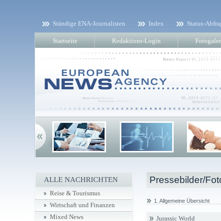
Ständige ENA-Journalisten
Index
Status-Abfra
Startseite
Redaktions-Login
Fotogaler
Pressebilder/Fot
ALLE NACHRICHTEN
Reise & Tourismus
1. Allgemeine Übersicht
Wirtschaft und Finanzen
Mixed News
Jurassic World