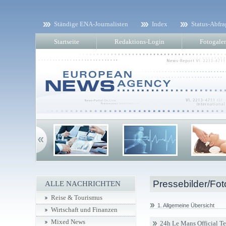
Ständige ENA-Journalisten
Index
Status-Abfra
Startseite
Redaktions-Login
Fotogaler
Pressebilder/Fot
ALLE NACHRICHTEN
Reise & Tourismus
1. Allgemeine Übersicht
Wirtschaft und Finanzen
Mixed News
24h Le Mans Official T