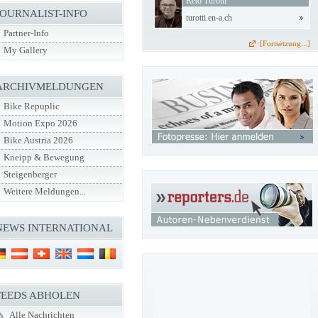
Reto Turotti
JOURNALIST-INFO
turotti.en-a.ch
Partner-Info
[Fortsetzung...]
My Gallery
ARCHIVMELDUNGEN
Bike Repuplic
Motion Expo 2026
Bike Austria 2026
Kneipp & Bewegung
Steigenberger
Weitere Meldungen...
NEWS INTERNATIONAL
FEEDS ABHOLEN
Alle Nachrichten