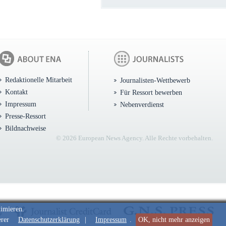
Redaktionelle Mitarbeit
Journalisten-Wettbewerb
Kontakt
Für Ressort bewerben
Impressum
Nebenverdienst
Presse-Ressort
Bildnachweise
© 2026 European News Agency. Alle Rechte vorbehalten.
timieren.
erer
Datenschutzerklärung
|
Impressum
.
OK, nicht mehr anzeigen