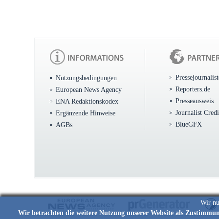
Pressejournalis
Nutzungsbedingungen
Reporters.de
European News Agency
Presseausweis
ENA Redaktionskodex
Journalist Cred
Ergänzende Hinweise
BlueGFX
AGBs
Wir nu
Wir betrachten die weitere Nutzung unserer Website als Zustimmu