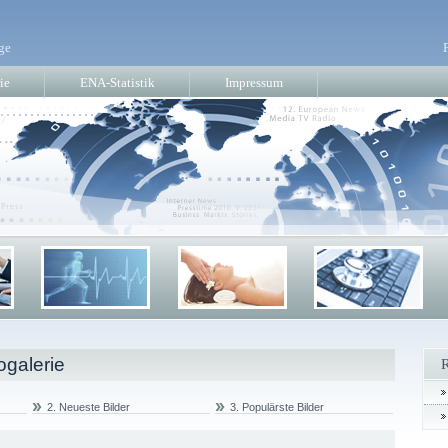
ge
ie
ENA-Statistik
Impressum
ogalerie
2. Neueste Bilder
3. Populärste Bilder