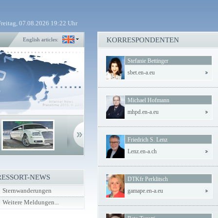
Freitag, 07.08.2026 19:22 Uhr
KORRESPONDENTEN
English articles:
Stefanie Bettinger
sbet.en-a.eu
Michael Hofmann
mhpd.en-a.eu
Friedrich S. Lenz
Lenz.en-a.ch
RESSORT-NEWS
DTKfr Perklitsch
Sternwanderungen
gamape.en-a.eu
Weitere Meldungen...