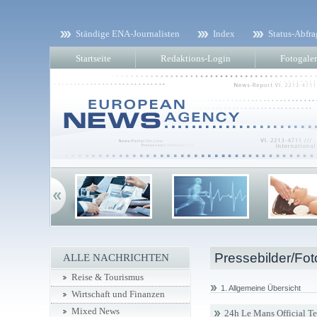
Ständige ENA-Journalisten
Index
Status-Abfra
Startseite
Redaktions-Login
Fotogaler
Pressebilder/Fot
ALLE NACHRICHTEN
Reise & Tourismus
1. Allgemeine Übersicht
Wirtschaft und Finanzen
Mixed News
24h Le Mans Official T