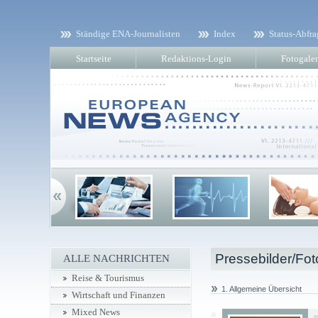
Ständige ENA-Journalisten
Index
Status-Abfra
Startseite
Redaktions-Login
Fotogaler
Pressebilder/Fot
ALLE NACHRICHTEN
Reise & Tourismus
1. Allgemeine Übersicht
Wirtschaft und Finanzen
Mixed News