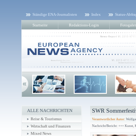
Ständige ENA-Journalisten
Index
Status-Abfra
Startseite
Redaktions-Login
Fotogaler
SWR Sommerfesti
ALLE NACHRICHTEN
Reise & Tourismus
Verantwortlicher Autor:
Wolfga
Nachricht/Bericht: +++ Kunst,
Wirtschaft und Finanzen
Mixed News