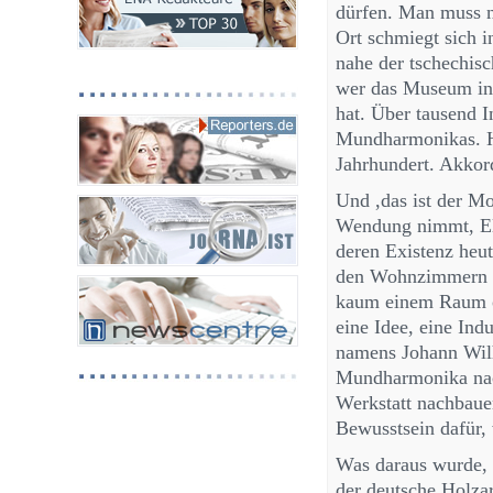
dürfen. Man muss n
Ort schmiegt sich i
nahe der tschechis
wer das Museum in d
hat. Über tausend 
Mundharmonikas. H
Jahrhundert. Akkor
Und ,das ist der M
Wendung nimmt, El
deren Existenz heut
den Wohnzimmern v
kaum einem Raum od
eine Idee, eine Ind
namens Johann Wilh
Mundharmonika nach 
Werkstatt nachbauen
Bewusstsein dafür, 
Was daraus wurde, 
der deutsche Holzar