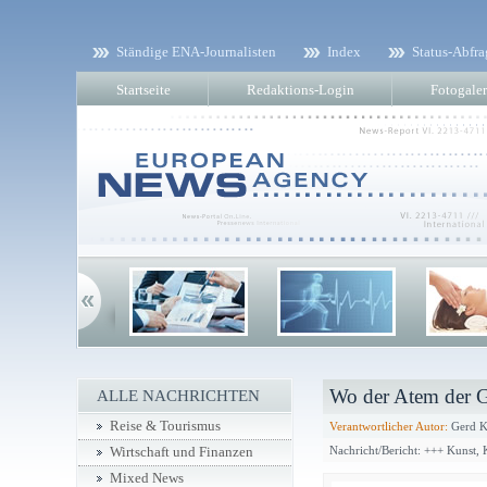
Ständige ENA-Journalisten
Index
Status-Abfra
Startseite
Redaktions-Login
Fotogaler
Wo der Atem der G
ALLE NACHRICHTEN
Reise & Tourismus
Verantwortlicher Autor:
Gerd K
Nachricht/Bericht: +++ Kunst,
Wirtschaft und Finanzen
Mixed News