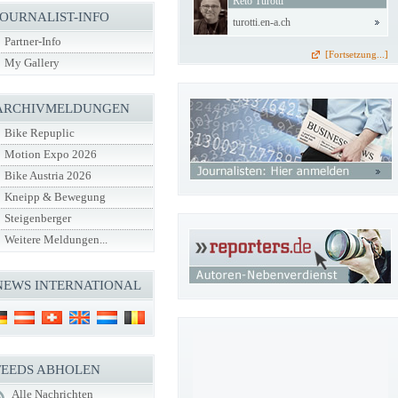
Reto Turotti
JOURNALIST-INFO
turotti.en-a.ch
Partner-Info
[Fortsetzung...]
My Gallery
ARCHIVMELDUNGEN
Bike Repuplic
Motion Expo 2026
Bike Austria 2026
Kneipp & Bewegung
Steigenberger
Weitere Meldungen...
NEWS INTERNATIONAL
FEEDS ABHOLEN
Alle Nachrichten