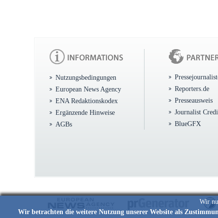
Pressejournalis
Nutzungsbedingungen
Reporters.de
European News Agency
Presseausweis
ENA Redaktionskodex
Journalist Cred
Ergänzende Hinweise
BlueGFX
AGBs
Wir nu
Wir betrachten die weitere Nutzung unserer Website als Zustimmu