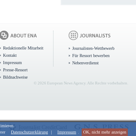
Redaktionelle Mitarbeit
Journalisten-Wettbewerb
Kontakt
Für Ressort bewerben
Impressum
Nebenverdienst
Presse-Ressort
Bildnachweise
© 2026 European News Agency. Alle Rechte vorbehalten.
timieren.
erer
Datenschutzerklärung
|
Impressum
.
OK, nicht mehr anzeigen