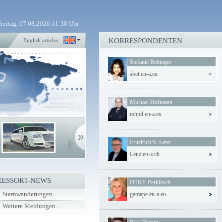
Freitag, 07.08.2026 11:38 Uhr
KORRESPONDENTEN
English articles:
Stefanie Bettinger
sbet.en-a.eu
Michael Hofmann
mhpd.en-a.eu
Friedrich S. Lenz
Lenz.en-a.ch
RESSORT-NEWS
DTKfr Perklitsch
Sternwanderungen
gamape.en-a.eu
Weitere Meldungen...