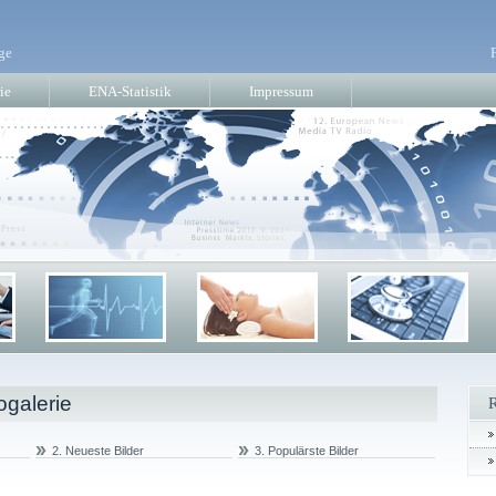
ge
ie
ENA-Statistik
Impressum
ogalerie
2. Neueste Bilder
3. Populärste Bilder