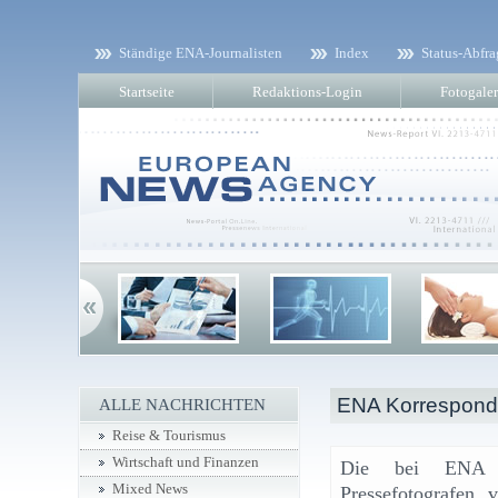
Ständige ENA-Journalisten
Index
Status-Abfra
Startseite
Redaktions-Login
Fotogaler
ENA Korresponde
ALLE NACHRICHTEN
Reise & Tourismus
Wirtschaft und Finanzen
Die bei ENA re
Mixed News
Pressefotografen 