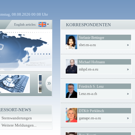
mstag, 08.08.2026 00:08 Uhr
KORRESPONDENTEN
English articles:
Stefanie Bettinger
sbet.en-a.eu
Michael Hofmann
mhpd.en-a.eu
Friedrich S. Lenz
Lenz.en-a.ch
RESSORT-NEWS
DTKfr Perklitsch
Sternwanderungen
gamape.en-a.eu
Weitere Meldungen...