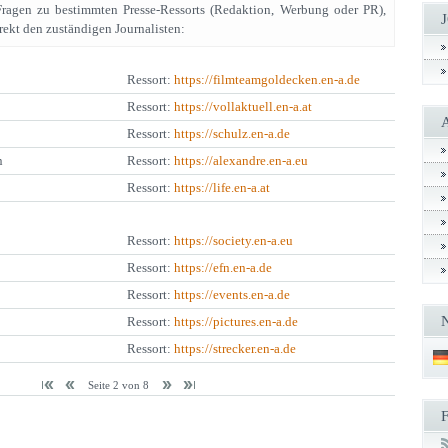
Fragen zu bestimmten Presse-Ressorts (Redaktion, Werbung oder PR),
rekt den zuständigen Journalisten:
Ressort:
https://filmteamgoldecken.en-a.de
Ressort:
https://vollaktuell.en-a.at
Ressort:
https://schulz.en-a.de
n
Ressort:
https://alexandre.en-a.eu
Ressort:
https://life.en-a.at
Ressort:
https://society.en-a.eu
Ressort:
https://efn.en-a.de
Ressort:
https://events.en-a.de
Ressort:
https://pictures.en-a.de
Ressort:
https://strecker.en-a.de
Seite 2 von 8