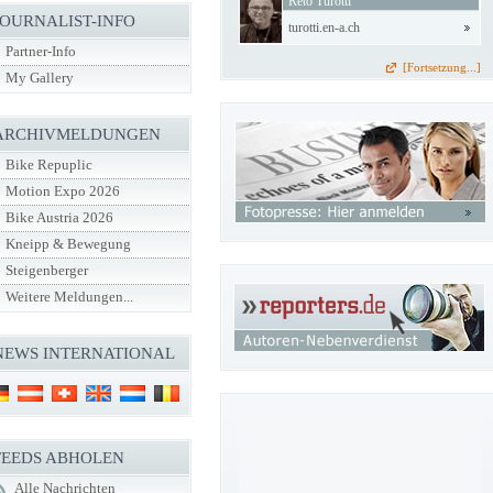
Reto Turotti
JOURNALIST-INFO
turotti.en-a.ch
Partner-Info
[Fortsetzung...]
My Gallery
ARCHIVMELDUNGEN
Bike Repuplic
Motion Expo 2026
Bike Austria 2026
Kneipp & Bewegung
Steigenberger
Weitere Meldungen...
NEWS INTERNATIONAL
FEEDS ABHOLEN
Alle Nachrichten