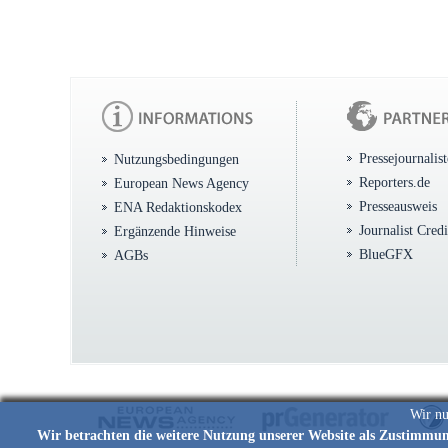
Pressejournalis
Nutzungsbedingungen
Reporters.de
European News Agency
Presseausweis
ENA Redaktionskodex
Journalist Cred
Ergänzende Hinweise
BlueGFX
AGBs
Wir nu
Wir betrachten die weitere Nutzung unserer Website als Zustimmu