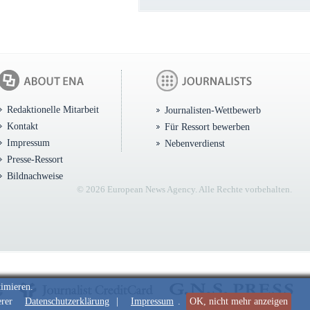
Redaktionelle Mitarbeit
Journalisten-Wettbewerb
Kontakt
Für Ressort bewerben
Impressum
Nebenverdienst
Presse-Ressort
Bildnachweise
© 2026 European News Agency. Alle Rechte vorbehalten.
timieren.
erer
Datenschutzerklärung
|
Impressum
.
OK, nicht mehr anzeigen