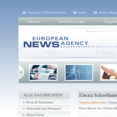
Ständige ENA-Journalisten
Index
Status-Abfra
Startseite
Redaktions-Login
Fotogaler
Electra Schnelllad
ALLE NACHRICHTEN
Reise & Tourismus
Verantwortlicher Autor:
Christi
Presse-Ressort von: Christian R
Wirtschaft und Finanzen
Mixed News