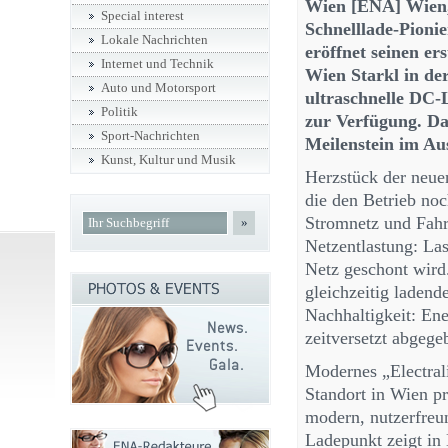
Wien [ENA] Wien, 
Special interest
Schnelllade-Pioni
Lokale Nachrichten
eröffnet seinen er
Internet und Technik
Wien Starkl in der
Auto und Motorsport
ultraschnelle DC-
Politik
zur Verfügung. Dam
Sport-Nachrichten
Meilenstein im Au
Kunst, Kultur und Musik
Herzstück der neuen
die den Betrieb noc
Stromnetz und Fahrz
»
Netzentlastung: Las
Netz geschont wird.
gleichzeitig ladend
Nachhaltigkeit: En
zeitversetzt abgeg
Modernes „Electral
Standort in Wien pr
modern, nutzerfreun
Ladepunkt zeigt in