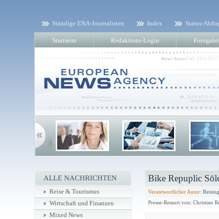
Ständige ENA-Journalisten
Index
Status-Abfra
Startseite
Redaktions-Login
Fotogaler
Bike Repuplic Sö
ALLE NACHRICHTEN
Reise & Tourismus
Verantwortlicher Autor:
Reising
Presse-Ressort von: Christian R
Wirtschaft und Finanzen
Mixed News