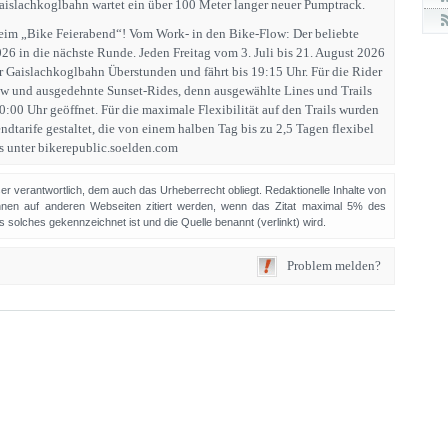
Gaislachkoglbahn wartet ein über 100 Meter langer neuer Pumptrack.
eim „Bike Feierabend“! Vom Work- in den Bike-Flow: Der beliebte
26 in die nächste Runde. Jeden Freitag vom 3. Juli bis 21. August 2026
er Gaislachkoglbahn Überstunden und fährt bis 19:15 Uhr. Für die Rider
low und ausgedehnte Sunset-Rides, denn ausgewählte Lines und Trails
0:00 Uhr geöffnet. Für die maximale Flexibilität auf den Trails wurden
tarife gestaltet, die von einem halben Tag bis zu 2,5 Tagen flexibel
os unter bikerepublic.soelden.com
sser verantwortlich, dem auch das Urheberrecht obliegt. Redaktionelle Inhalte von
en auf anderen Webseiten zitiert werden, wenn das Zitat maximal 5% des
solches gekennzeichnet ist und die Quelle benannt (verlinkt) wird.
Problem melden?