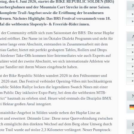
stag, den 4. Juni 2026, startet die BIKE REPUBLIC SÖLDEN (BRS)
rbergbahnen und der Mountain Cart Strecke in die neue Saison.
s komplette Trail-Angebot sowie die Eröffnung der brandneuen
freuen. Nächstes Highlight: Das BRS Festival versammelt vom 18.
Mal die weltbesten Slopestyle- & Freeride-Rider:innen.
 der Community erfüllt sich zum Saisonstart der BRS: Die neue Hupfar
wird eröffnet. Der Name ist im Ötztaler Dialekt Programm und steht für
meter lange erste Abschnitt, entstanden in Zusammenarbeit mit dem
hias Garber, bietet mit perfekt geshapten Tables, Rollers und Drops
chiedener Take-Offs kommen hier Intermediates wie auch Experts auf
lärer wird der zweite Abschnitt, wo sich internationale Athleten wie
e Sandler mit ihrem Wissen eingebracht haben.
ht der Bike Republic Sölden wandert 2026 in den Frühsommer und
i 2026 statt. Das Festival verbindet Opening-Vibes mit hochkarätigem
ublic Sölden Rallye locken die legendären Swatch Nines mit einer
m Public Day inklusive Expo-Party, bei dem die weltbesten MTB-
rict“ hautnah zu erleben sind. Heuer wird erstmals die Disziplin BMX
Hektar großen Areal integriert.
ntainbike-Angebot in Sölden wurde neben der Hupfar Line an
rt und erweitert: Drimmle Line: Diese neue Querverbindung zwischen
ch ermöglicht den direkten Wechsel auf dem Berg ohne Umweg durch
 rote Trail wurde auf stolze 2,3 Kilometer verlängert. Neuer Pumptrack: