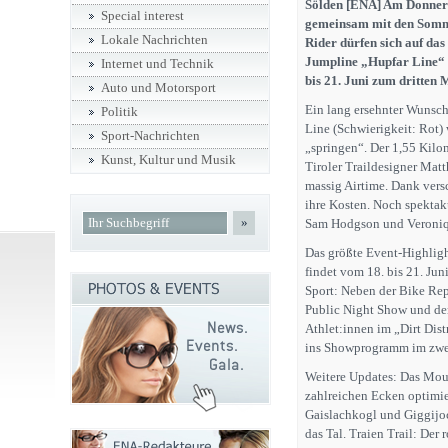
Sölden [ENA] Am Donner
Special interest
gemeinsam mit den Somme
Lokale Nachrichten
Rider dürfen sich auf da
Jumpline „Hupfar Line“ 
Internet und Technik
bis 21. Juni zum dritten 
Auto und Motorsport
Ein lang ersehnter Wunsch
Politik
Line (Schwierigkeit: Rot) 
Sport-Nachrichten
„springen“. Der 1,55 Kilo
Kunst, Kultur und Musik
Tiroler Traildesigner Matt
massig Airtime. Dank vers
ihre Kosten. Noch spektaku
»
Sam Hodgson und Veroniqu
Das größte Event-Highlig
findet vom 18. bis 21. Jun
Sport: Neben der Bike Rep
Public Night Show und de
Athlet:innen im „Dirt Dist
ins Showprogramm im zwei 
Weitere Updates: Das Mou
zahlreichen Ecken optimie
Gaislachkogl und Giggijo
das Tal. Traien Trail: Der