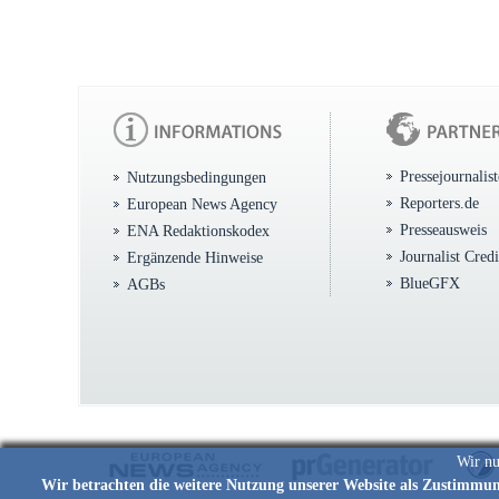
Pressejournalis
Nutzungsbedingungen
Reporters.de
European News Agency
Presseausweis
ENA Redaktionskodex
Journalist Cred
Ergänzende Hinweise
BlueGFX
AGBs
Wir nu
Wir betrachten die weitere Nutzung unserer Website als Zustimmu