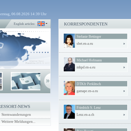
erstag, 06.08.2026 14:39 Uhr
KORRESPONDENTEN
English articles:
Stefanie Bettinger
sbet.en-a.eu
Michael Hofmann
mhpd.en-a.eu
DTKfr Perklitsch
gamape.en-a.eu
RESSORT-NEWS
Friedrich S. Lenz
Sternwanderungen
Lenz.en-a.ch
Weitere Meldungen...