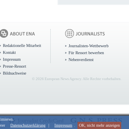
Redaktionelle Mitarbeit
Journalisten-Wettbewerb
Kontakt
Für Ressort bewerben
Impressum
Nebenverdienst
Presse-Ressort
Bildnachweise
© 2026 European News Agency. Alle Rechte vorbehalten.
timieren.
erer
Datenschutzerklärung
|
Impressum
.
OK, nicht mehr anzeigen