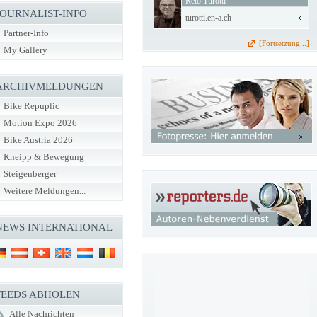
Reto Turotti
JOURNALIST-INFO
turotti.en-a.ch
Partner-Info
[Fortsetzung...]
My Gallery
ARCHIVMELDUNGEN
Bike Repuplic
Motion Expo 2026
Bike Austria 2026
Kneipp & Bewegung
Steigenberger
Weitere Meldungen...
NEWS INTERNATIONAL
FEEDS ABHOLEN
Alle Nachrichten